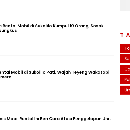
 Rental Mobil di Sukolilo Kumpul 10 Orang, Sosok
bungkus
T
To
Su
Ca
ntal Mobil di Sukolilo Pati, Wajah Teyeng Wakatobi
amera
Pa
U
nis Mobil Rental Ini Beri Cara Atasi Penggelapan Unit