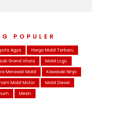
AG POPULER
yota Agya
Harga Mobil Terbaru
zuki Grand Vitara
Mobil Lcgc
ra Merawat Mobil
Kawasaki Ninja
ham Mobil Motor
Mobil Diesel
mum
Mesin