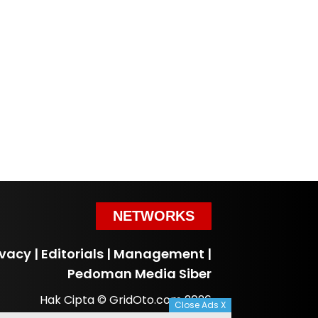
NETWORKS
ivacy
|
Editorials
|
Management
|
Pedoman Media Siber
Hak Cipta © GridOto.com 2026
Close Ads X