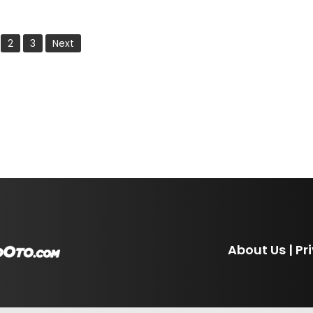
2
3
Next
About Us
|
Pr