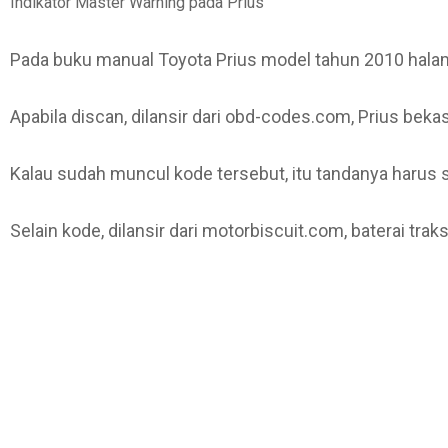
Indikator Master Warning pada Prius
Pada buku manual Toyota Prius model tahun 2010 halam
Apabila discan, dilansir dari obd-codes.com, Prius be
Kalau sudah muncul kode tersebut, itu tandanya harus 
Selain kode, dilansir dari motorbiscuit.com, baterai t