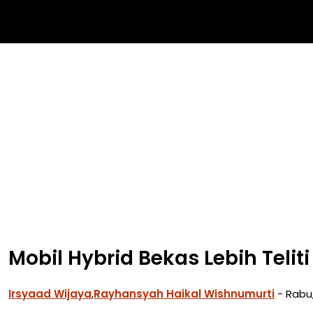
Mobil Hybrid Bekas Lebih Teliti
Irsyaad Wijaya
,
Rayhansyah Haikal Wishnumurti
- Rabu,