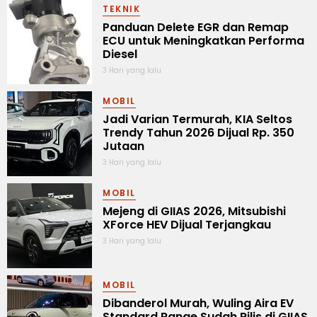
TEKNIK
Panduan Delete EGR dan Remap
ECU untuk Meningkatkan Performa
Diesel
3 Hari yang lalu
MOBIL
Jadi Varian Termurah, KIA Seltos
Trendy Tahun 2026 Dijual Rp. 350
Jutaan
3 Hari yang lalu
MOBIL
Mejeng di GIIAS 2026, Mitsubishi
XForce HEV Dijual Terjangkau
3 Hari yang lalu
MOBIL
Dibanderol Murah, Wuling Aira EV
Standard Range Sudah Rilis di GIIAS