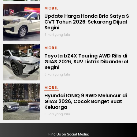
MOBIL
Update Harga Honda Brio Satya S
CVT Tahun 2026: Sekarang Dijual
Segini
6 Hari yang lalu
MOBIL
Toyota bZ4X Touring AWD Rilis di
GIIAS 2026, SUV Listrik Dibanderol
Segini
6 Hari yang lalu
MOBIL
Hyundai IONIQ 9 RWD Meluncur di
GIIAS 2026, Cocok Banget Buat
Keluarga
6 Hari yang lalu
Find Us on Social Media: