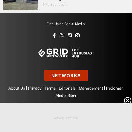
6 Hari yang lalu
Find Us on Social Media:
NETWORKS
|
|
|
|
|
About Us
Privacy
Terms
Editorials
Management
Pedoman
Media Siber
Hak Cipta © BolasportNetwork 2026