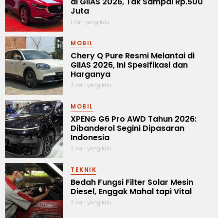
di GIIAS 2026, Tak Sampai Rp.500
Juta
1 Hari yang lalu
MOBIL
Chery Q Pure Resmi Melantai di
GIIAS 2026, Ini Spesifikasi dan
Harganya
2 Hari yang lalu
MOBIL
XPENG G6 Pro AWD Tahun 2026:
Dibanderol Segini Dipasaran
Indonesia
2 Hari yang lalu
TEKNIK
Bedah Fungsi Filter Solar Mesin
Diesel, Enggak Mahal tapi Vital
2 Hari yang lalu