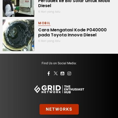
Pertadex ke Bio Solar untuk Mobil
Diesel
6 Hari yang lalu
MOBIL
Cara Mengatasi Kode P040000
pada Toyota Innova Diesel
6 Hari yang lalu
Find Us on Social Media:
NETWORKS