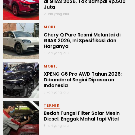
di GIIAS 2026, Tak Sampai Rp.500
Juta
2 Hari yang lalu
MOBIL
Chery Q Pure Resmi Melantai di
GIIAS 2026, Ini Spesifikasi dan
Harganya
3 Hari yang lalu
MOBIL
XPENG G6 Pro AWD Tahun 2026:
Dibanderol Segini Dipasaran
Indonesia
3 Hari yang lalu
TEKNIK
Bedah Fungsi Filter Solar Mesin
Diesel, Enggak Mahal tapi Vital
3 Hari yang lalu