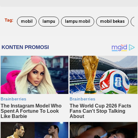
Tag:
mobil
lampu
lampu mobil
mobil bekas
m