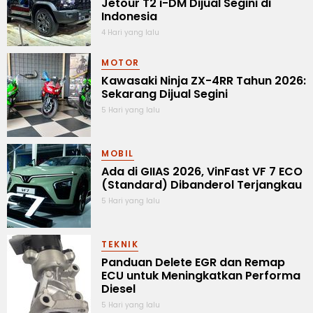
Jetour T2 i-DM Dijual Segini di
Indonesia
4 Hari yang lalu
MOTOR
Kawasaki Ninja ZX-4RR Tahun 2026:
Sekarang Dijual Segini
5 Hari yang lalu
MOBIL
Ada di GIIAS 2026, VinFast VF 7 ECO
(Standard) Dibanderol Terjangkau
5 Hari yang lalu
TEKNIK
Panduan Delete EGR dan Remap
ECU untuk Meningkatkan Performa
Diesel
5 Hari yang lalu