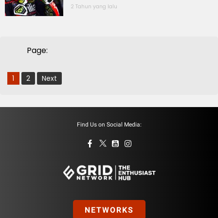
2 Tahun yang lalu
Page:
1
2
Next
Find Us on Social Media:
NETWORKS