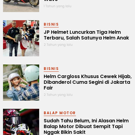
1 Tahun yang lalu
BISNIS
JP Helmet Luncurkan Tiga Helm
Terbaru, Salah Satunya Helm Anak
2 Tahun yang lalu
BISNIS
Helm Cargloss Khusus Cewek Hijab,
Dibanderol Cuma Segini di Jakarta
Fair
2 Tahun yang lalu
BALAP MOTOR
Sudah Tahu Belum, Ini Alasan Helm
Balap Motor Dibuat Sempit Tapi
Nggak Bikin Sakit