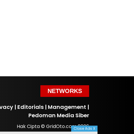
NETWORKS
ivacy
|
Editorials
|
Management
|
Pedoman Media Siber
Hak Cipta © GridOto.com 2026
Close Ads X