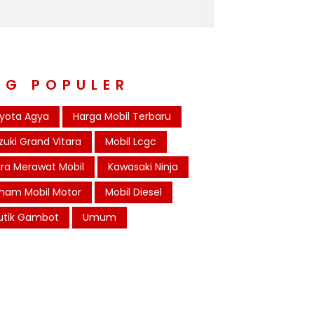
AG POPULER
yota Agya
Harga Mobil Terbaru
zuki Grand Vitara
Mobil Lcgc
ra Merawat Mobil
Kawasaki Ninja
ham Mobil Motor
Mobil Diesel
utik Gambot
Umum