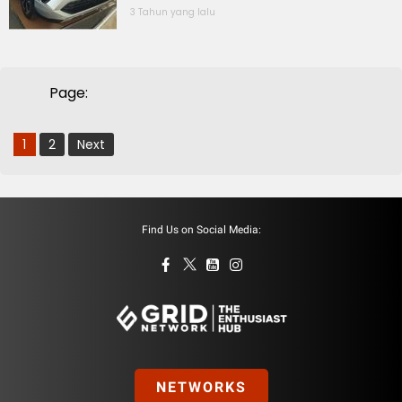
3 Tahun yang lalu
Page:
1
2
Next
Find Us on Social Media:
NETWORKS