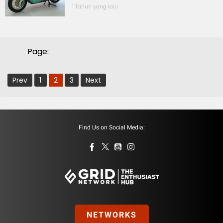
1 Tahun yang lalu
Page:
Prev
1
2
3
Next
Find Us on Social Media:
NETWORKS