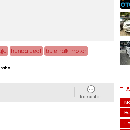
gja
honda beat
bule naik motor
graha
T
Komentar
Mo
Ha
Ca