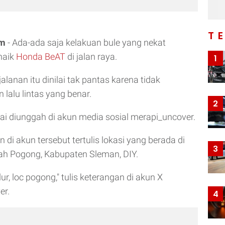
T
om
- Ada-ada saja kelakuan bule yang nekat
naik
Honda BeAT
di jalan raya.
1
alanan itu dinilai tak pantas karena tidak
 lalu lintas yang benar.
2
usai diunggah di akun media sosial merapi_uncover.
di akun tersebut tertulis lokasi yang berada di
3
yah Pogong, Kabupaten Sleman, DIY.
lur, loc pogong," tulis keterangan di akun X
er.
4