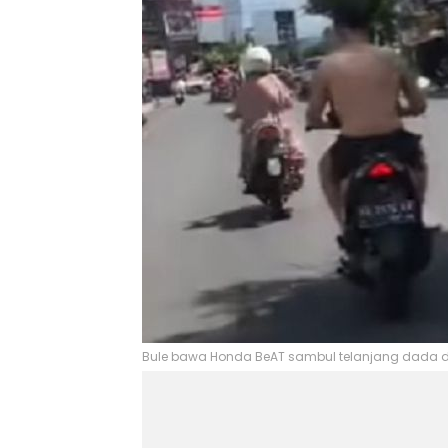
Bule bawa Honda BeAT sambul telanjang dada di 