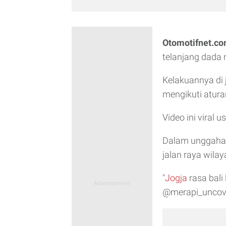
Otomotifnet.c
telanjang dada 
Kelakuannya di j
mengikuti aturan
Video ini viral 
Dalam unggahan 
jalan raya wila
"
Jogja
rasa bali 
@merapi_uncov