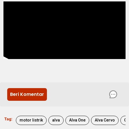
Beri Komentar
Tag:
motor listrik
alva
Alva One
Alva Cervo
GI