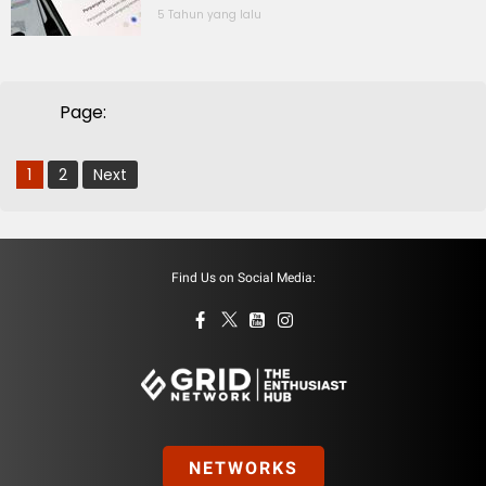
5 Tahun yang lalu
Page:
1
2
Next
Find Us on Social Media:
NETWORKS