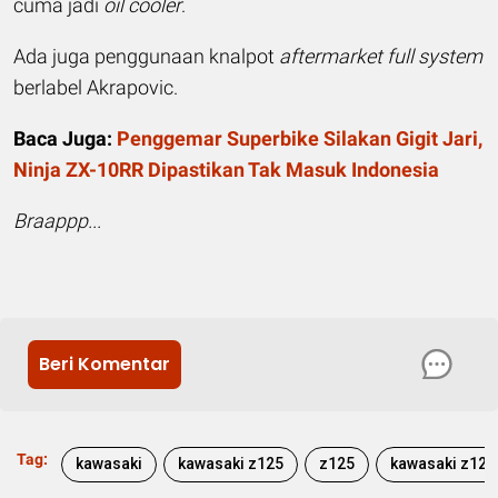
cuma jadi
oil cooler
.
Ada juga penggunaan knalpot
aftermarket full system
berlabel Akrapovic.
Baca Juga:
Penggemar Superbike Silakan Gigit Jari,
Ninja ZX-10RR Dipastikan Tak Masuk Indonesia
Braappp...
Beri Komentar
Tag:
kawasaki
kawasaki z125
z125
kawasaki z125