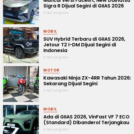
Muncul Versi Facelift, New Daihatsu
Sigra R Dijual Segini di GIIAS 2026
5 Hari yang lalu
MOBIL
SUV Hybrid Terbaru di GIIAS 2026,
Jetour T2 i-DM Dijual Segini di
Indonesia
5 Hari yang lalu
MOTOR
Kawasaki Ninja ZX-4RR Tahun 2026:
Sekarang Dijual Segini
6 Hari yang lalu
MOBIL
Ada di GIIAS 2026, VinFast VF 7 ECO
(Standard) Dibanderol Terjangkau
6 Hari yang lalu