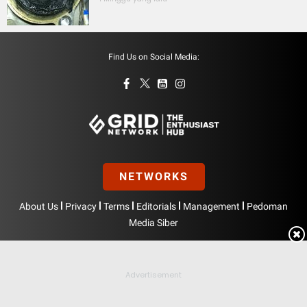
Find Us on Social Media:
NETWORKS
|
|
|
|
|
About Us
Privacy
Terms
Editorials
Management
Pedoman
Media Siber
Hak Cipta © BolasportNetwork 2026