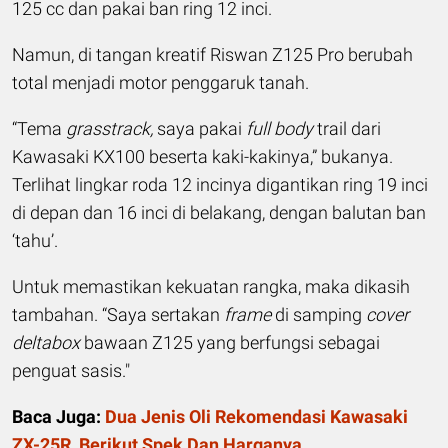
125 cc dan pakai ban ring 12 inci.
Namun, di tangan kreatif Riswan Z125 Pro berubah
total menjadi motor penggaruk tanah.
“Tema
g
rasstrack
,
saya pakai
full body
trail dari
Kawasaki KX100 beserta kaki-kakinya,” bukanya.
Terlihat lingkar roda 12 incinya digantikan ring 19 inci
di depan dan 16 inci di belakang, dengan balutan ban
‘tahu’.
Untuk memastikan kekuatan rangka, maka dikasih
tambahan. “Saya sertakan
frame
di samping
cover
deltabox
bawaan Z125 yang berfungsi sebagai
penguat sasis."
Baca Juga:
Dua Jenis Oli Rekomendasi Kawasaki
ZX-25R, Berikut Spek Dan Harganya