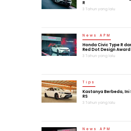
R
3 Tahun yang lalu
News APM
Honda Civic Type R da
Red Dot Design Award
3 Tahun yang lalu
Tips
Kastanya Berbeda, Ini
RS
3 Tahun yang lalu
News APM