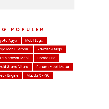
AG POPULER
yota Agya
Mobil Lcgc
rga Mobil Terbaru
Kawasaki Ninja
ra Merawat Mobil
Honda Brio
zuki Grand Vitara
Paham Mobil Motor
eck Engine
Mazda Cx-30