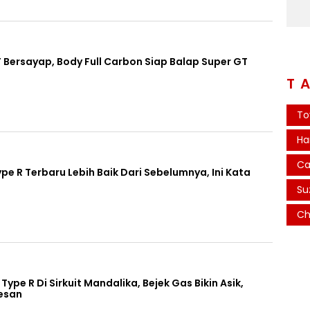
 Bersayap, Body Full Carbon Siap Balap Super GT
T
To
Ha
Ca
e R Terbaru Lebih Baik Dari Sebelumnya, Ini Kata
Su
Ch
Type R Di Sirkuit Mandalika, Bejek Gas Bikin Asik,
esan