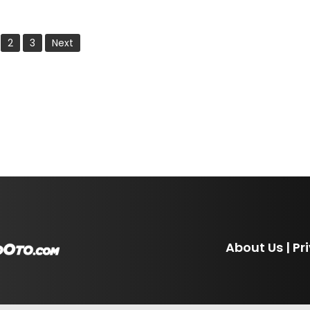
2
3
Next
About Us
|
Pr