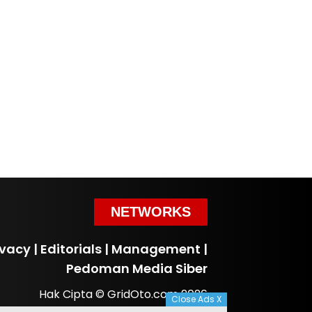
NETWORKS
ivacy
|
Editorials
|
Management
|
Pedoman Media Siber
Hak Cipta © GridOto.com 2026
Close Ads X