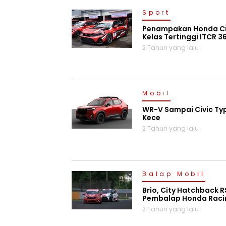
Sport
Penampakan Honda Civ
Kelas Tertinggi ITCR 
2 Tahun yang lalu
Mobil
WR-V Sampai Civic Ty
Kece
2 Tahun yang lalu
Balap Mobil
Brio, City Hatchback R
Pembalap Honda Raci
2 Tahun yang lalu