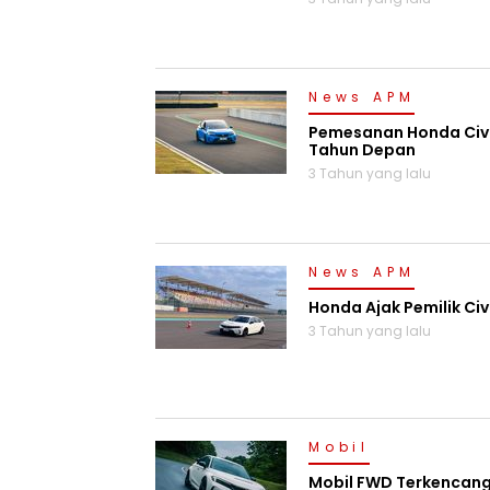
News APM
Pemesanan Honda Civi
Tahun Depan
3 Tahun yang lalu
News APM
Honda Ajak Pemilik Civ
3 Tahun yang lalu
Mobil
Mobil FWD Terkencang d