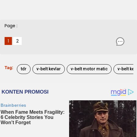
Page :
1
2
Tag:
tdr
v-belt kevlar
v-belt motor matic
v-belt kev