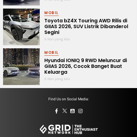
MOBIL
Toyota bZ4X Touring AWD Rilis di
GIIAS 2026, SUV Listrik Dibanderol
Segini
6 Hari yang lalu
MOBIL
Hyundai IONIQ 9 RWD Meluncur di
GIIAS 2026, Cocok Banget Buat
Keluarga
6 Hari yang lalu
Find Us on Social Media: