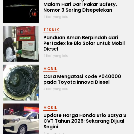
Malam Hari Dari Pakar Safety,
Nomor 3 Sering Disepelekan
4 Hari yang lalu
TEKNIK
Panduan Aman Berpindah dari
Pertadex ke Bio Solar untuk Mobil
Diesel
4 Hari yang lalu
MOBIL
Cara Mengatasi Kode P040000
pada Toyota Innova Diesel
4 Hari yang lalu
MOBIL
Update Harga Honda Brio Satya S
CVT Tahun 2026: Sekarang Dijual
Segini
6 Hari yang lalu