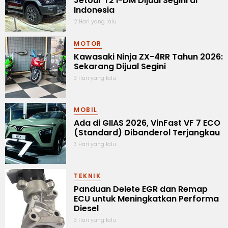
Jetour T2 i-DM Dijual Segini di
Indonesia
2 Hari yang lalu
MOTOR
Kawasaki Ninja ZX-4RR Tahun 2026:
Sekarang Dijual Segini
3 Hari yang lalu
MOBIL
Ada di GIIAS 2026, VinFast VF 7 ECO
(Standard) Dibanderol Terjangkau
3 Hari yang lalu
TEKNIK
Panduan Delete EGR dan Remap
ECU untuk Meningkatkan Performa
Diesel
3 Hari yang lalu