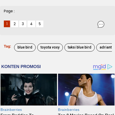
Page :
1
2
3
4
5
Tag:
blue bird
toyota voxy
taksi blue bird